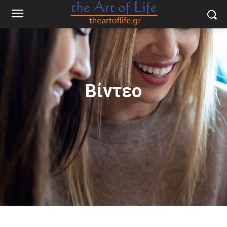
Βίντεο